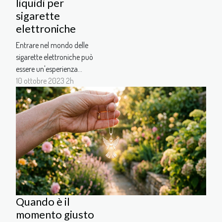
liquidi per
sigarette
elettroniche
Entrare nel mondo delle
sigarette elettroniche può
essere un'esperienza
affascinante e alquanto
10 ottobre 2023 2h
complessa. L'avvento delle
nuove tecnologie ha
trasformato la rete di
prodotti di nicotina in un
ecosistema di dispositivi,
liquidi, accessori e varianti
in continua evoluzione. La
tecnologia ha avuto...
Quando è il
momento giusto