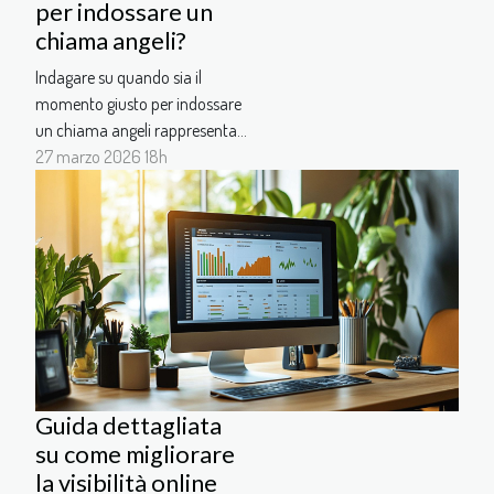
per indossare un
chiama angeli?
Indagare su quando sia il
momento giusto per indossare
un chiama angeli rappresenta
un argomento di grande
27 marzo 2026 18h
interesse per tutte le future
mamme. Questo antico
gioiello, ricco di significato e
tradizione, suscita curiosità e
domande riguardo alla sua
utilità e al suo significato
profondo. Scopri...
Guida dettagliata
su come migliorare
la visibilità online