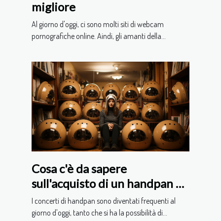
migliore
Al giorno d'oggi, ci sono molti siti di webcam
pornografiche online. Aindi, gli amanti della...
Cosa c'è da sapere
sull'acquisto di un handpan e
sull'imparare a suonarlo
I concerti di handpan sono diventati frequenti al
giorno d'oggi, tanto che si ha la possibilità di...