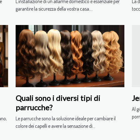
re
L'installazione di un allarme domestico è essenziale per
La d
domestici ?
garantire la sicurezza della vostra casa....
tocc
Quali sono i diversi tipi di
Je
parrucche?
Al g
porn
ano,
Le parrucche sono la soluzione ideale per cambiare il
colore dei capelli e avere la sensazione di...