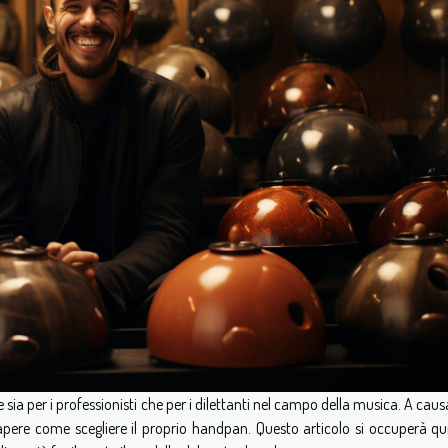
 per i professionisti che per i dilettanti nel campo della musica. A caus
 sapere come scegliere il proprio handpan. Questo articolo si occuperà qu