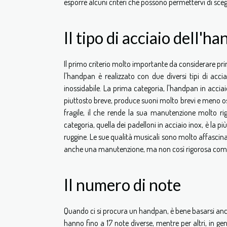
esporre alcuni criteri che possono permettervi di sceg
Il tipo di acciaio dell'h
Il primo criterio molto importante da considerare prima
l'handpan è realizzato con due diversi tipi di acci
inossidabile. La prima categoria, l'handpan in acciai
piuttosto breve, produce suoni molto brevi e meno oss
fragile, il che rende la sua manutenzione molto r
categoria, quella dei padelloni in acciaio inox, è la più
ruggine. Le sue qualità musicali sono molto affasci
anche una manutenzione, ma non così rigorosa come q
Il numero di note
Quando ci si procura un handpan, è bene basarsi anch
hanno fino a 17 note diverse, mentre per altri, in gene