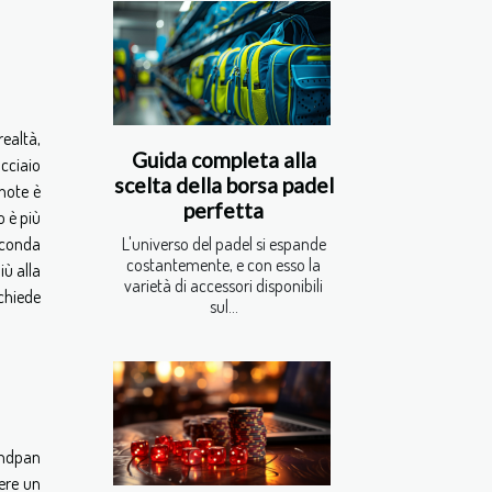
 realtà,
Guida completa alla
cciaio
scelta della borsa padel
 note è
perfetta
o è più
econda
L'universo del padel si espande
costantemente, e con esso la
iù alla
varietà di accessori disponibili
chiede
sul...
handpan
iere un