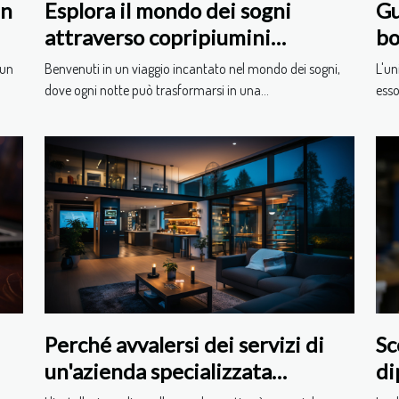
un
Esplora il mondo dei sogni
Gu
attraverso copripiumini
bo
tematici
 un
Benvenuti in un viaggio incantato nel mondo dei sogni,
L'un
dove ogni notte può trasformarsi in una...
esso
Perché avvalersi dei servizi di
Sc
un'azienda specializzata
di
nell'installazione di allarmi
fa