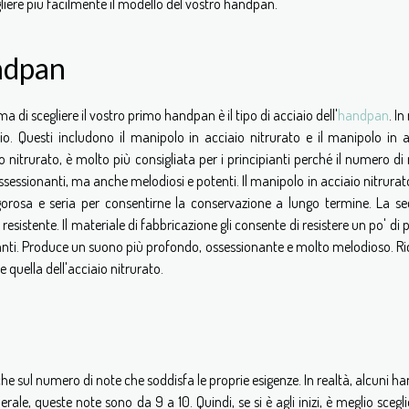
liere più facilmente il modello del vostro handpan.
andpan
 di scegliere il vostro primo handpan è il tipo di acciaio dell'
handpan
. In
aio. Questi includono il manipolo in acciaio nitrurato e il manipolo in a
o nitrurato, è molto più consigliata per i principianti perché il numero di
essionanti, ma anche melodiosi e potenti. Il manipolo in acciaio nitrurat
igorosa e seria per consentirne la conservazione a lungo termine. La s
 resistente. Il materiale di fabbricazione gli consente di resistere un po' di p
nanti. Produce un suono più profondo, ossessionante e molto melodioso. Ri
uella dell'acciaio nitrurato.
e sul numero di note che soddisfa le proprie esigenze. In realtà, alcuni 
rale, queste note sono da 9 a 10. Quindi, se si è agli inizi, è meglio scegl