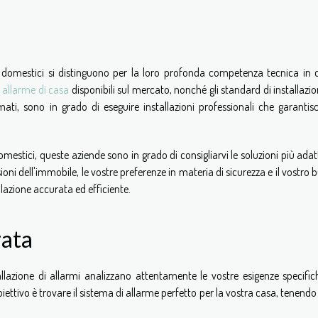
rmi domestici si distinguono per la loro profonda competenza tecnica in 
i
allarme di casa
disponibili sul mercato, nonché gli standard di installazio
mati, sono in grado di eseguire installazioni professionali che garantis
mestici, queste aziende sono in grado di consigliarvi le soluzioni più adat
oni dell'immobile, le vostre preferenze in materia di sicurezza e il vostro 
allazione accurata ed efficiente.
zata
stallazione di allarmi analizzano attentamente le vostre esigenze specifi
 obiettivo è trovare il sistema di allarme perfetto per la vostra casa, tenend