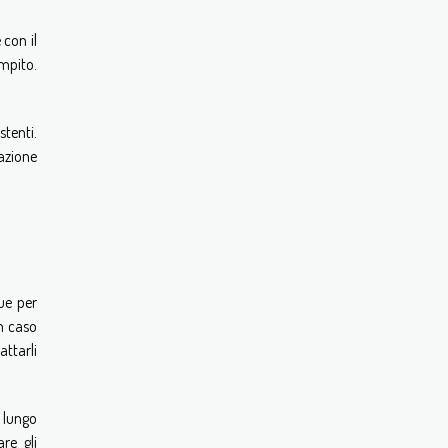
 con il
ompito.
tenti.
azione
ue per
in caso
attarli
a lungo
re gli