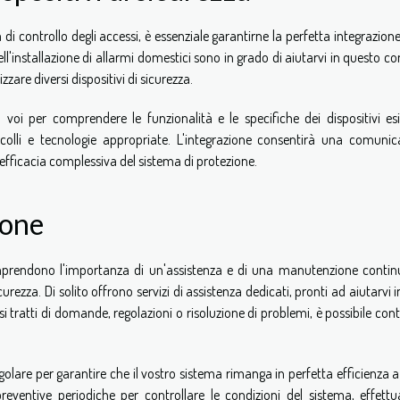
i controllo degli accessi, è essenziale garantirne la perfetta integrazione
ll'installazione di allarmi domestici sono in grado di aiutarvi in questo c
zare diversi dispositivi di sicurezza.
 voi per comprendere le funzionalità e le specifiche dei dispositivi esis
ocolli e tecnologie appropriate. L'integrazione consentirà una comunic
l'efficacia complessiva del sistema di protezione.
ione
comprendono l'importanza di un'assistenza e di una manutenzione contin
rezza. Di solito offrono servizi di assistenza dedicati, pronti ad aiutarvi 
i tratti di domande, regolazioni o risoluzione di problemi, è possibile cont
golare per garantire che il vostro sistema rimanga in perfetta efficienza 
reventive periodiche per controllare le condizioni del sistema, effettua