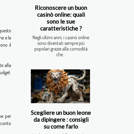
Riconoscere un buon
casinò online: quali
sono le sue
caratteristiche ?
questo
Negli ultimi anni, i casinò online
ne e le
sono diventati sempre più
cono il
popolari grazie alla comodità
che...
te alla
budget.
Scegliere un buon leone
che per
da dipingere : consigli
o conto
su come farlo