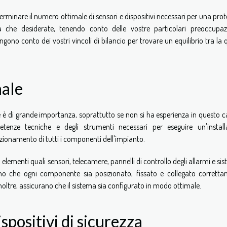
erminare il numero ottimale di sensori e dispositivi necessari per una pro
za che desiderate, tenendo conto delle vostre particolari preoccupaz
ngono conto dei vostri vincoli di bilancio per trovare un equilibrio tra la 
nale
me è di grande importanza, soprattutto se non si ha esperienza in questo
tenze tecniche e degli strumenti necessari per eseguire un'install
nzionamento di tutti i componenti dell'impianto.
elementi quali sensori, telecamere, pannelli di controllo degli allarmi e sis
rano che ogni componente sia posizionato, fissato e collegato corretta
oltre, assicurano che il sistema sia configurato in modo ottimale.
spositivi di sicurezza