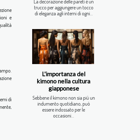
La decorazione delle pareti è un
trucco per aggiungere un tocco
tezione
di eleganza agli interni di ogni...
ioni e
qualità
 campo.
L'importanza del
azione
kimono nella cultura
giapponese
Sebbene il kimono non sia più un
temi di
indumento quotidiano, può
mente,
essere indossato per le
occasioni...