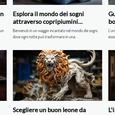
un
Esplora il mondo dei sogni
Gu
attraverso copripiumini
bo
tematici
 un
Benvenuti in un viaggio incantato nel mondo dei sogni,
L'un
dove ogni notte può trasformarsi in una...
esso
Scegliere un buon leone da
L'